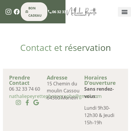
BON
06 32 33 74 60
CADEAU
SÉAN
PHOTOGRAPH
PHOT
PHOT
LOUE
CONT
Contact et réservation
Prendre
Adresse
Horaires
Contact
D'ouverture
15 Chemin du
06 32 33 74 60
Sans rendez-
moulin Cassou
nathaliepeyrettephotographe@gmail.com
vous
:
64360 Monein
Lundi 9h30-
12h30 & Jeudi
15h-19h