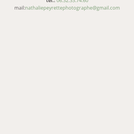
tél.:
06.32.33.74.60
mail:
nathaliepeyrettephotographe@gmail.com