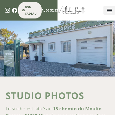
BON
06 32 33 74 60
CADEAU
SÉAN
PHOTOGRAPH
PHOT
PHOT
LOUE
CONT
STUDIO PHOTOS
Le studio est situé au
15 chemin du Moulin