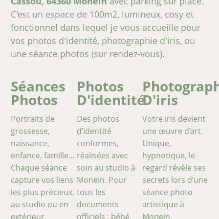
Cassou, 64360 Monein
avec parking sur place.
C'est un espace de 100m2, lumineux, cosy et
fonctionnel dans lequel je vous accueille pour
vos photos d'identité, photographie d'iris, ou
une séance photos (sur rendez-vous).
Séances
Photos
Photograp
Photos
D'identité
D'iris
Portraits de
Des photos
Votre iris devient
grossesse,
d’identité
une œuvre d’art.
naissance,
conformes,
Unique,
enfance, famille…
réalisées avec
hypnotique, le
Chaque séance
soin au studio à
regard révèle ses
capture vos liens
Monein. Pour
secrets lors d’une
les plus précieux,
tous les
séance photo
au studio ou en
documents
artistique à
extérieur.
officiels : bébé,
Monein.