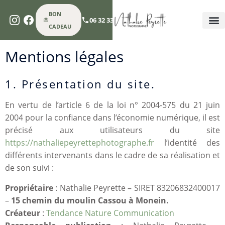
BON
06 32 33 74 60
CADEAU
SÉAN
PHOTOGRAPH
PHOT
PHOT
LOUE
CONT
Mentions légales
1. Présentation du site.
En vertu de l’article 6 de la loi n° 2004-575 du 21 juin
2004 pour la confiance dans l’économie numérique, il est
précisé aux utilisateurs du site
https://nathaliepeyrettephotographe.fr
l’identité des
différents intervenants dans le cadre de sa réalisation et
de son suivi :
Propriétaire
: Nathalie Peyrette – SIRET 83206832400017
–
15 chemin du moulin Cassou à Monein.
Créateur
:
Tendance Nature Communication